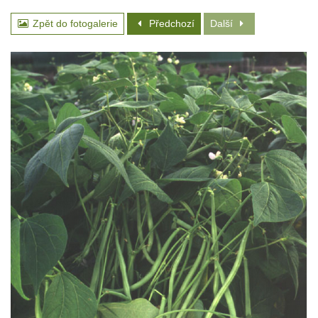
Zpět do fotogalerie
Předchozí
Další