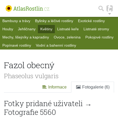
Bambusy a trávy
Bylinky a léčivé rostliny
Exotické rostliny
Houby
Jehličnany
Květiny
Listnaté keře
Listnaté stromy
Mechy, lišejníky a kapradiny
Ovoce, zelenina
Pokojové rostliny
Popínavé rostliny
Vodní a bahenní rostliny
Fazol obecný
Phaseolus vulgaris
Informace
Fotogalerie (6)
Fotky pridané uživateli →
Fotografie 5560