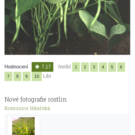
Hodnocení
7.17
Nelíbí
1
2
3
4
5
6
Líbí
7
8
9
10
Nové fotografie rostlin
Komonice lékařská