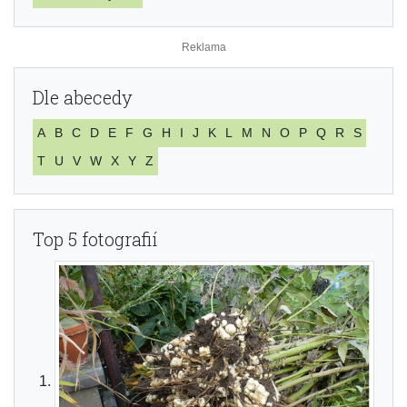
Dle abecedy
A
B
C
D
E
F
G
H
I
J
K
L
M
N
O
P
Q
R
S
T
U
V
W
X
Y
Z
Top 5 fotografií