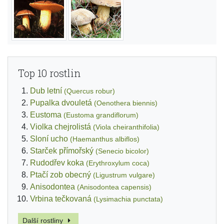
Top 10 rostlin
Dub letní
(Quercus robur)
Pupalka dvouletá
(Oenothera biennis)
Eustoma
(Eustoma grandiflorum)
Violka chejrolistá
(Viola cheiranthifolia)
Sloní ucho
(Haemanthus albiflos)
Starček přímořský
(Senecio bicolor)
Rudodřev koka
(Erythroxylum coca)
Ptačí zob obecný
(Ligustrum vulgare)
Anisodontea
(Anisodontea capensis)
Vrbina tečkovaná
(Lysimachia punctata)
Další rostliny