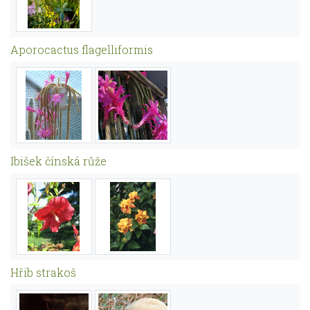
Aporocactus flagelliformis
Ibišek čínská růže
Hřib strakoš