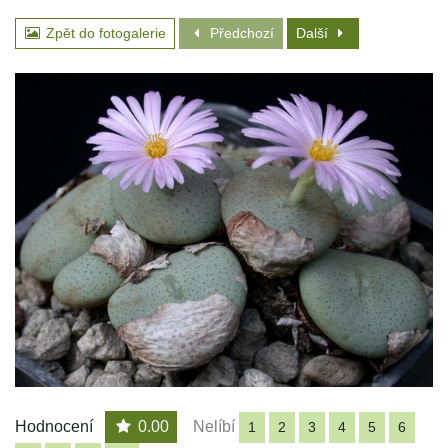
Zpět do fotogalerie
Předchozí
Další
Hodnocení
0.00
Nelíbí
1
2
3
4
5
6