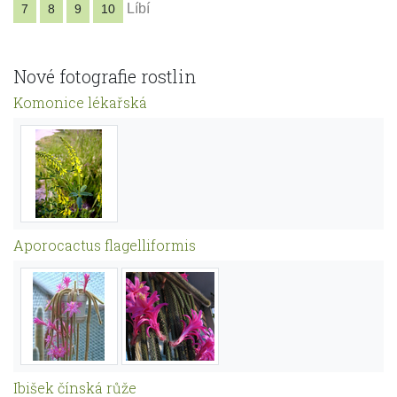
Líbí
7
8
9
10
Nové fotografie rostlin
Komonice lékařská
Aporocactus flagelliformis
Ibišek čínská růže