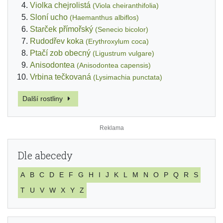
Violka chejrolistá
(Viola cheiranthifolia)
Sloní ucho
(Haemanthus albiflos)
Starček přímořský
(Senecio bicolor)
Rudodřev koka
(Erythroxylum coca)
Ptačí zob obecný
(Ligustrum vulgare)
Anisodontea
(Anisodontea capensis)
Vrbina tečkovaná
(Lysimachia punctata)
Další rostliny
Dle abecedy
A
B
C
D
E
F
G
H
I
J
K
L
M
N
O
P
Q
R
S
T
U
V
W
X
Y
Z