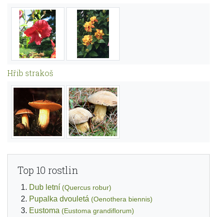
Hřib strakoš
Top 10 rostlin
Dub letní
(Quercus robur)
Pupalka dvouletá
(Oenothera biennis)
Eustoma
(Eustoma grandiflorum)