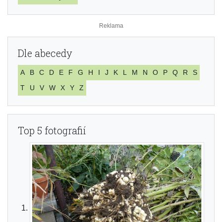
Dle abecedy
A
B
C
D
E
F
G
H
I
J
K
L
M
N
O
P
Q
R
S
T
U
V
W
X
Y
Z
Top 5 fotografií