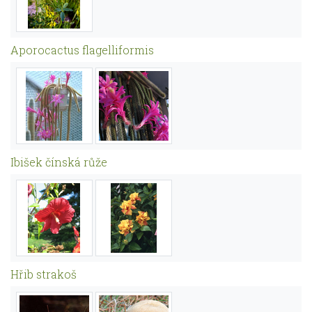
Aporocactus flagelliformis
Ibišek čínská růže
Hřib strakoš