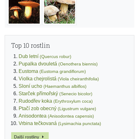
Top 10 rostlin
Dub letní
(Quercus robur)
Pupalka dvouletá
(Oenothera biennis)
Eustoma
(Eustoma grandiflorum)
Violka chejrolistá
(Viola cheiranthifolia)
Sloní ucho
(Haemanthus albiflos)
Starček přímořský
(Senecio bicolor)
Rudodřev koka
(Erythroxylum coca)
Ptačí zob obecný
(Ligustrum vulgare)
Anisodontea
(Anisodontea capensis)
Vrbina tečkovaná
(Lysimachia punctata)
Další rostliny