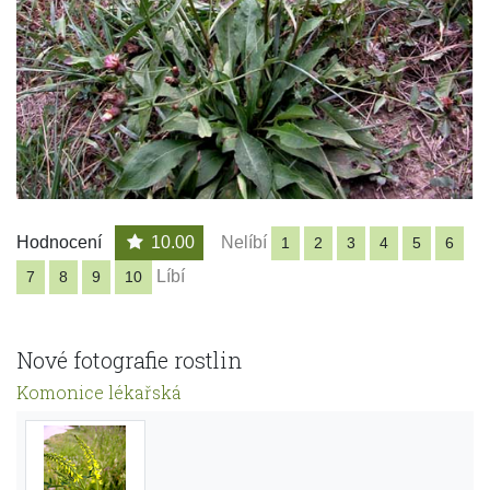
Hodnocení
10.00
Nelíbí
1
2
3
4
5
6
Líbí
7
8
9
10
Nové fotografie rostlin
Komonice lékařská