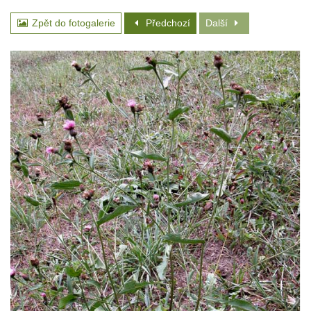
Zpět do fotogalerie
Předchozí
Další