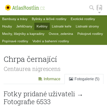
Bambusy a trávy
Bylinky a léčivé rostliny
Exotické rostliny
Houby
Jehličnany
Květiny
Listnaté keře
Listnaté stromy
Mechy, lišejníky a kapradiny
Ovoce, zelenina
Pokojové rostliny
Popínavé rostliny
Vodní a bahenní rostliny
Chrpa černající
Centaurea nigrescens
Informace
Fotogalerie (5)
Fotky pridané uživateli →
Fotografie 6533