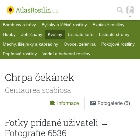
Bambusy a trávy
Bylinky a léčivé rostliny
Exotické rostliny
Houby
Jehličnany
Květiny
Listnaté keře
Listnaté stromy
Mechy, lišejníky a kapradiny
Ovoce, zelenina
Pokojové rostliny
Popínavé rostliny
Vodní a bahenní rostliny
Chrpa čekánek
Centaurea scabiosa
Informace
Fotogalerie (5)
Fotky pridané uživateli →
Fotografie 6536