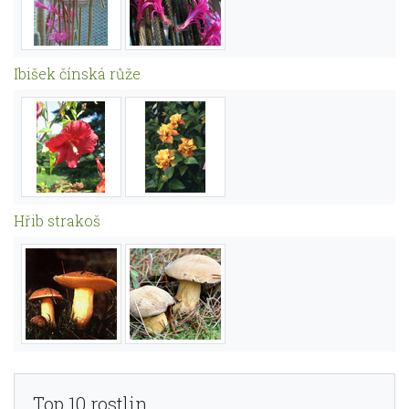
Ibišek čínská růže
Hřib strakoš
Top 10 rostlin