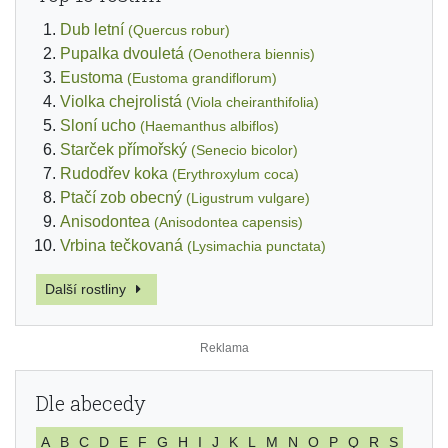
Dub letní
(Quercus robur)
Pupalka dvouletá
(Oenothera biennis)
Eustoma
(Eustoma grandiflorum)
Violka chejrolistá
(Viola cheiranthifolia)
Sloní ucho
(Haemanthus albiflos)
Starček přímořský
(Senecio bicolor)
Rudodřev koka
(Erythroxylum coca)
Ptačí zob obecný
(Ligustrum vulgare)
Anisodontea
(Anisodontea capensis)
Vrbina tečkovaná
(Lysimachia punctata)
Další rostliny
Dle abecedy
A
B
C
D
E
F
G
H
I
J
K
L
M
N
O
P
Q
R
S