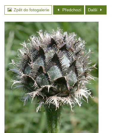
Zpět do fotogalerie
Předchozí
Další