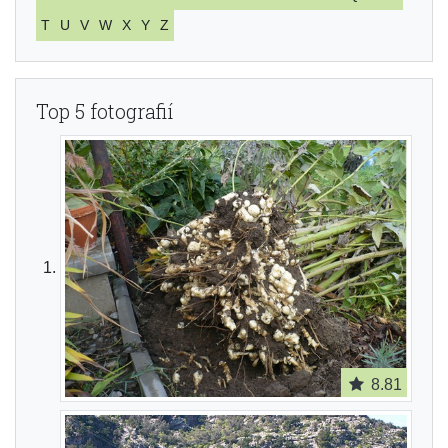
T
U
V
W
X
Y
Z
Top 5 fotografií
8.81