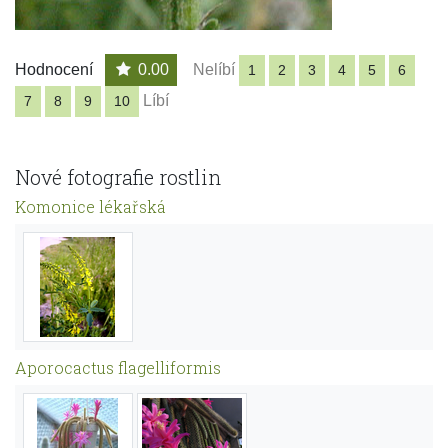
Hodnocení
0.00
Nelíbí
1
2
3
4
5
6
Líbí
7
8
9
10
Nové fotografie rostlin
Komonice lékařská
Aporocactus flagelliformis