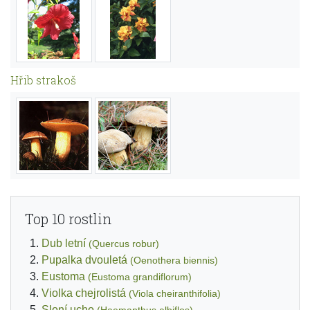
Hřib strakoš
Top 10 rostlin
Dub letní
(Quercus robur)
Pupalka dvouletá
(Oenothera biennis)
Eustoma
(Eustoma grandiflorum)
Violka chejrolistá
(Viola cheiranthifolia)
Sloní ucho