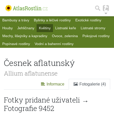
Bambusy a trávy
Bylinky a léčivé rostliny
Exotické rostliny
Houby
Jehličnany
Květiny
Listnaté keře
Listnaté stromy
Mechy, lišejníky a kapradiny
Ovoce, zelenina
Pokojové rostliny
Popínavé rostliny
Vodní a bahenní rostliny
Česnek aflatunský
Allium aflatunense
Informace
Fotogalerie (4)
Fotky pridané uživateli →
Fotografie 9452