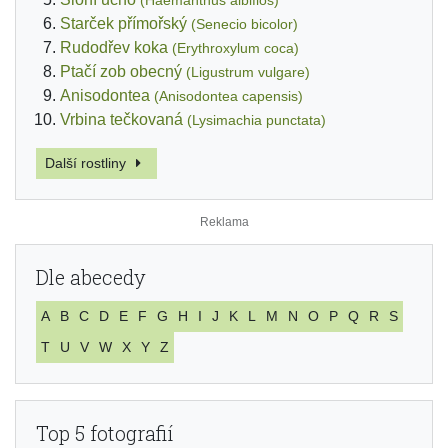
(Haemanthus albiflos)
Starček přímořský
(Senecio bicolor)
Rudodřev koka
(Erythroxylum coca)
Ptačí zob obecný
(Ligustrum vulgare)
Anisodontea
(Anisodontea capensis)
Vrbina tečkovaná
(Lysimachia punctata)
Další rostliny
Dle abecedy
A
B
C
D
E
F
G
H
I
J
K
L
M
N
O
P
Q
R
S
T
U
V
W
X
Y
Z
Top 5 fotografií