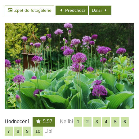
Zpět do fotogalerie
Předchozí
Další
Hodnocení
5.57
Nelíbí
1
2
3
4
5
6
Líbí
7
8
9
10