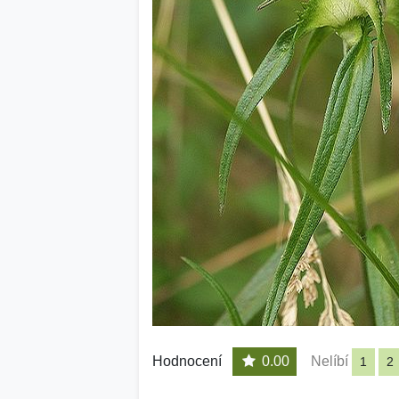
Hodnocení
0.00
Nelíbí
1
2