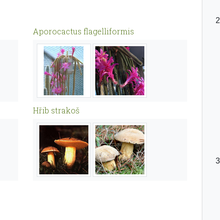
Aporocactus flagelliformis
Hřib strakoš