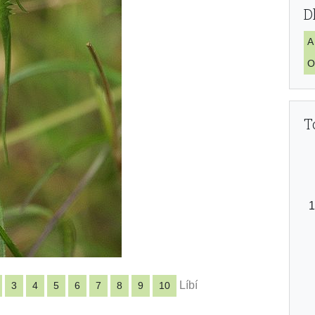
D
A
O
T
Líbí
3
4
5
6
7
8
9
10