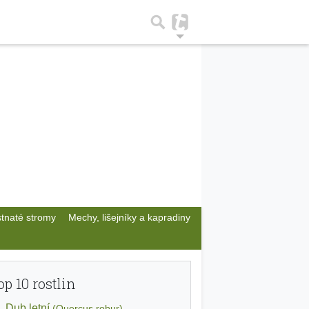
stnaté stromy
Mechy, lišejníky a kapradiny
op 10 rostlin
Dub letní
(Quercus robur)