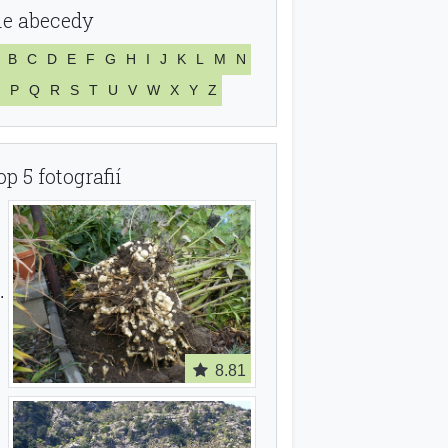
le abecedy
B
C
D
E
F
G
H
I
J
K
L
M
N
P
Q
R
S
T
U
V
W
X
Y
Z
op 5 fotografií
8.81