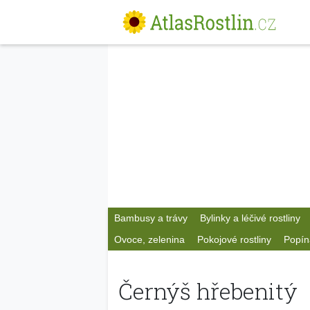
Bambusy a trávy
Bylinky a léčivé rostliny
Ovoce, zelenina
Pokojové rostliny
Popín
Černýš hřebenitý