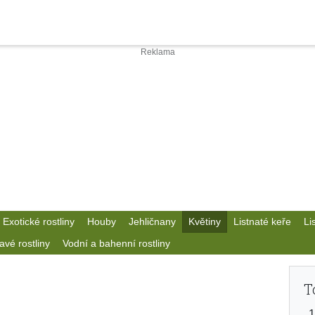
Exotické rostliny
Houby
Jehličnany
Květiny
Listnaté keře
Li
avé rostliny
Vodní a bahenní rostliny
T