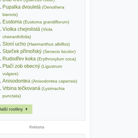
Pupalka dvouletá
(Oenothera
biennis)
Eustoma
(Eustoma grandiflorum)
Violka chejrolistá
(Viola
cheiranthifolia)
Sloní ucho
(Haemanthus albiflos)
Starček přímořský
(Senecio bicolor)
Rudodřev koka
(Erythroxylum coca)
Ptačí zob obecný
(Ligustrum
vulgare)
Anisodontea
(Anisodontea capensis)
Vrbina tečkovaná
(Lysimachia
punctata)
alší rostliny