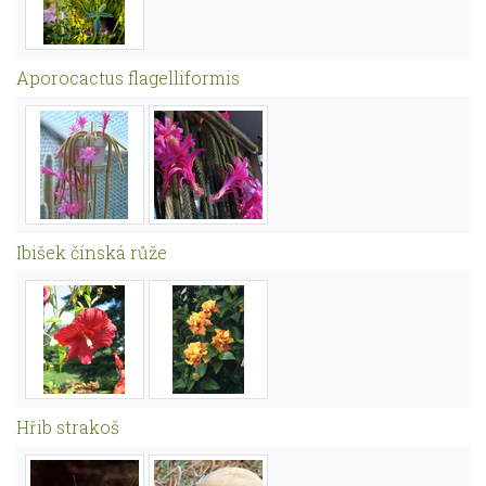
Aporocactus flagelliformis
Ibišek čínská růže
Hřib strakoš