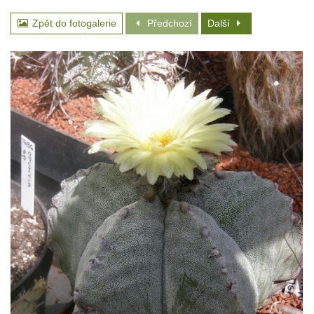
Zpět do fotogalerie
Předchozí
Další