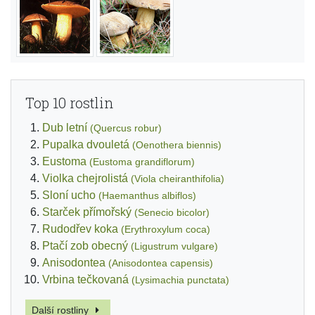
Top 10 rostlin
Dub letní
(Quercus robur)
Pupalka dvouletá
(Oenothera biennis)
Eustoma
(Eustoma grandiflorum)
Violka chejrolistá
(Viola cheiranthifolia)
Sloní ucho
(Haemanthus albiflos)
Starček přímořský
(Senecio bicolor)
Rudodřev koka
(Erythroxylum coca)
Ptačí zob obecný
(Ligustrum vulgare)
Anisodontea
(Anisodontea capensis)
Vrbina tečkovaná
(Lysimachia punctata)
Další rostliny