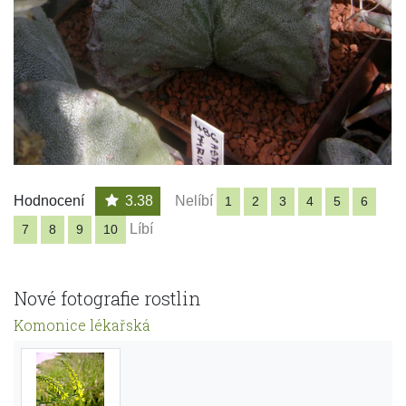
Hodnocení
3.38
Nelíbí
1
2
3
4
5
6
Líbí
7
8
9
10
Nové fotografie rostlin
Komonice lékařská