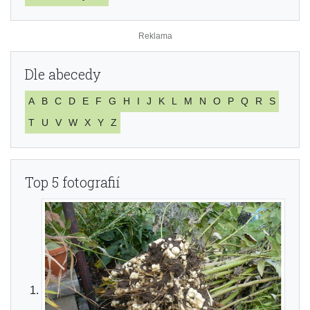
Dle abecedy
A
B
C
D
E
F
G
H
I
J
K
L
M
N
O
P
Q
R
S
T
U
V
W
X
Y
Z
Top 5 fotografií