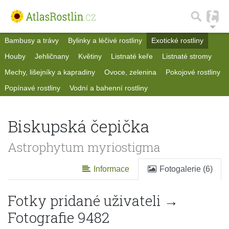
Bambusy a trávy
Bylinky a léčivé rostliny
Exotické rostliny
Houby
Jehličnany
Květiny
Listnaté keře
Listnaté stromy
Mechy, lišejníky a kapradiny
Ovoce, zelenina
Pokojové rostliny
Popínavé rostliny
Vodní a bahenní rostliny
Biskupská čepička
Astrophytum myriostigma
Informace
Fotogalerie (6)
Fotky pridané uživateli →
Fotografie 9482