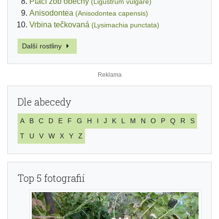
Ptačí zob obecný
(Ligustrum vulgare)
Anisodontea
(Anisodontea capensis)
Vrbina tečkovaná
(Lysimachia punctata)
Další rostliny
Dle abecedy
A
B
C
D
E
F
G
H
I
J
K
L
M
N
O
P
Q
R
S
T
U
V
W
X
Y
Z
Top 5 fotografií