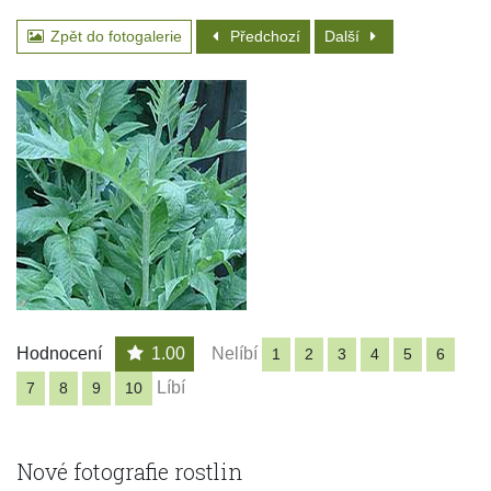
Zpět do fotogalerie
Předchozí
Další
Hodnocení
1.00
Nelíbí
1
2
3
4
5
6
Líbí
7
8
9
10
Nové fotografie rostlin