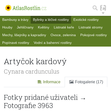
Bambusy a trávy
Bylinky a léčivé rostliny
Exotické rostliny
Houby
Jehličnany
Květiny
Listnaté keře
Listnaté stromy
Mechy, lišejníky a kapradiny
Ovoce, zelenina
Pokojové rostliny
Popínavé rostliny
Vodní a bahenní rostliny
Artyčok kardový
Cynara cardunculus
Informace
Fotogalerie (17)
Fotky pridané uživateli →
Fotografie 3963