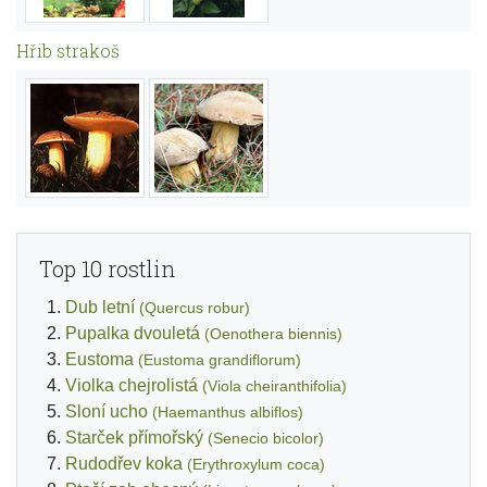
Hřib strakoš
Top 10 rostlin
Dub letní
(Quercus robur)
Pupalka dvouletá
(Oenothera biennis)
Eustoma
(Eustoma grandiflorum)
Violka chejrolistá
(Viola cheiranthifolia)
Sloní ucho
(Haemanthus albiflos)
Starček přímořský
(Senecio bicolor)
Rudodřev koka
(Erythroxylum coca)