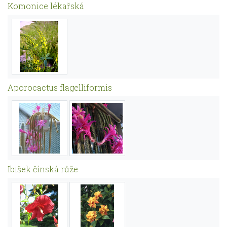
Komonice lékařská
Aporocactus flagelliformis
Ibišek čínská růže