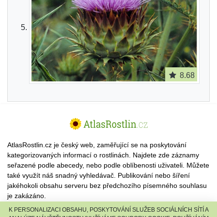
8.68
AtlasRostlin.cz je český web, zaměřující se na poskytování
kategorizovaných informací o rostlinách. Najdete zde záznamy
seřazené podle abecedy, nebo podle oblíbenosti uživateli. Můžete
také využít náš snadný vyhledávač. Publikování nebo šíření
jakéhokoli obsahu serveru bez předchozího písemného souhlasu
je zakázáno.
K PERSONALIZACI OBSAHU, POSKYTOVÁNÍ SLUŽEB SOCIÁLNÍCH SÍTÍ A
© 2026 AtlasRostlin.cz |
TISCALI MEDIA, a.s.
|
Člen skupiny