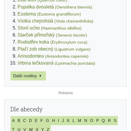
(Quercus robur)
Pupalka dvouletá
(Oenothera biennis)
Eustoma
(Eustoma grandiflorum)
Violka chejrolistá
(Viola cheiranthifolia)
Sloní ucho
(Haemanthus albiflos)
Starček přímořský
(Senecio bicolor)
Rudodřev koka
(Erythroxylum coca)
Ptačí zob obecný
(Ligustrum vulgare)
Anisodontea
(Anisodontea capensis)
Vrbina tečkovaná
(Lysimachia punctata)
Další rostliny
Dle abecedy
A
B
C
D
E
F
G
H
I
J
K
L
M
N
O
P
Q
R
S
T
U
V
W
X
Y
Z