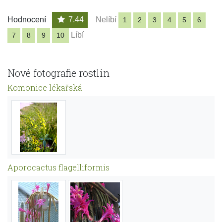
Hodnocení
7.44
Nelíbí
1
2
3
4
5
6
Líbí
7
8
9
10
Nové fotografie rostlin
Komonice lékařská
Aporocactus flagelliformis