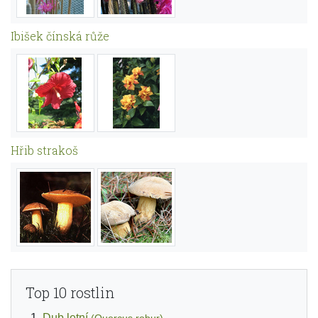
Ibišek čínská růže
Hřib strakoš
Top 10 rostlin
Dub letní