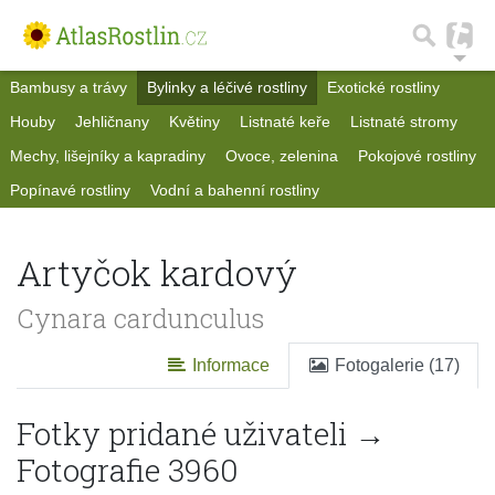
Bambusy a trávy
Bylinky a léčivé rostliny
Exotické rostliny
Houby
Jehličnany
Květiny
Listnaté keře
Listnaté stromy
Mechy, lišejníky a kapradiny
Ovoce, zelenina
Pokojové rostliny
Popínavé rostliny
Vodní a bahenní rostliny
Artyčok kardový
Cynara cardunculus
Informace
Fotogalerie (17)
Fotky pridané uživateli →
Fotografie 3960