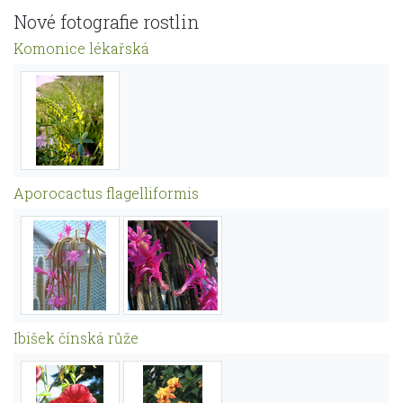
Nové fotografie rostlin
Komonice lékařská
Aporocactus flagelliformis
Ibišek čínská růže