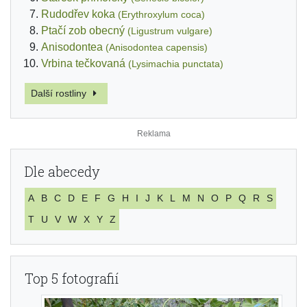
Rudodřev koka
(Erythroxylum coca)
Ptačí zob obecný
(Ligustrum vulgare)
Anisodontea
(Anisodontea capensis)
Vrbina tečkovaná
(Lysimachia punctata)
Další rostliny
Dle abecedy
A
B
C
D
E
F
G
H
I
J
K
L
M
N
O
P
Q
R
S
T
U
V
W
X
Y
Z
Top 5 fotografií