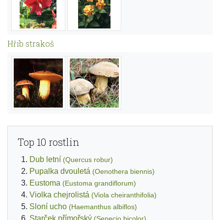
Hřib strakoš
Top 10 rostlin
Dub letní
(Quercus robur)
Pupalka dvouletá
(Oenothera biennis)
Eustoma
(Eustoma grandiflorum)
Violka chejrolistá
(Viola cheiranthifolia)
Sloní ucho
(Haemanthus albiflos)
Starček přímořský
(Senecio bicolor)