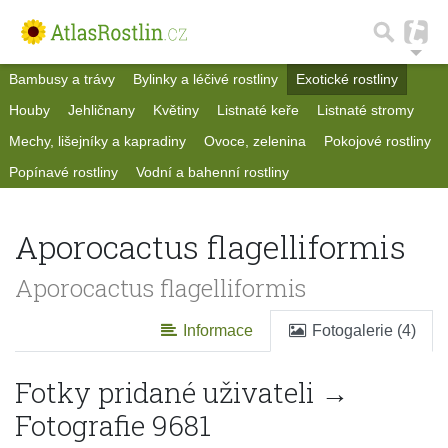
Bambusy a trávy
Bylinky a léčivé rostliny
Exotické rostliny
Houby
Jehličnany
Květiny
Listnaté keře
Listnaté stromy
Mechy, lišejníky a kapradiny
Ovoce, zelenina
Pokojové rostliny
Popínavé rostliny
Vodní a bahenní rostliny
Aporocactus flagelliformis
Aporocactus flagelliformis
Informace
Fotogalerie (4)
Fotky pridané uživateli →
Fotografie 9681