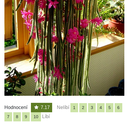
Hodnocení
7.17
Nelíbí
1
2
3
4
5
6
Líbí
7
8
9
10