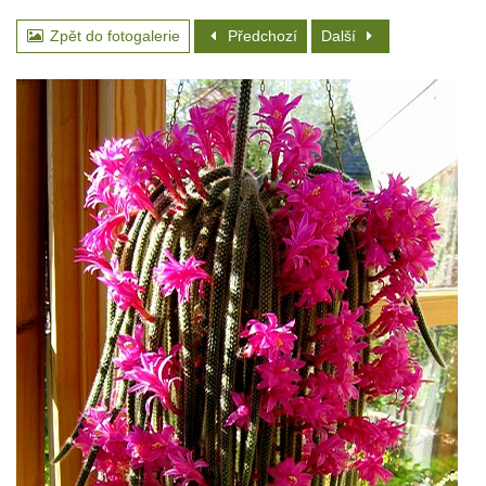
Zpět do fotogalerie
Předchozí
Další