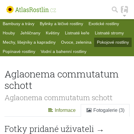
Bambusy a trávy
Bylinky a léčivé rostliny
Exotické rostliny
Houby
Jehličnany
Květiny
Listnaté keře
Listnaté stromy
Mechy, lišejníky a kapradiny
Ovoce, zelenina
Pokojové rostliny
Popínavé rostliny
Vodní a bahenní rostliny
Aglaonema commutatum
schott
Aglaonema commutatum schott
Informace
Fotogalerie (3)
Fotky pridané uživateli →