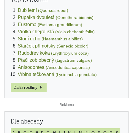
Dub letní
(Quercus robur)
Pupalka dvouletá
(Oenothera biennis)
Eustoma
(Eustoma grandiflorum)
Violka chejrolistá
(Viola cheiranthifolia)
Sloní ucho
(Haemanthus albiflos)
Starček přímořský
(Senecio bicolor)
Rudodřev koka
(Erythroxylum coca)
Ptačí zob obecný
(Ligustrum vulgare)
Anisodontea
(Anisodontea capensis)
Vrbina tečkovaná
(Lysimachia punctata)
Další rostliny
Dle abecedy
A
B
C
D
E
F
G
H
I
J
K
L
M
N
O
P
Q
R
S