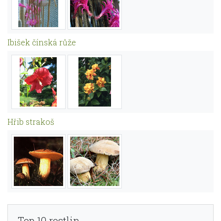
Ibišek čínská růže
Hřib strakoš
Top 10 rostlin