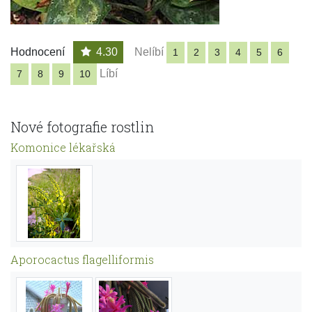
Hodnocení
4.30
Nelíbí
1
2
3
4
5
6
Líbí
7
8
9
10
Nové fotografie rostlin
Komonice lékařská
Aporocactus flagelliformis