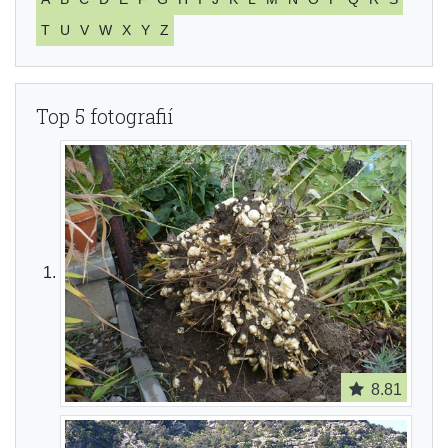
T
U
V
W
X
Y
Z
Top 5 fotografií
8.81