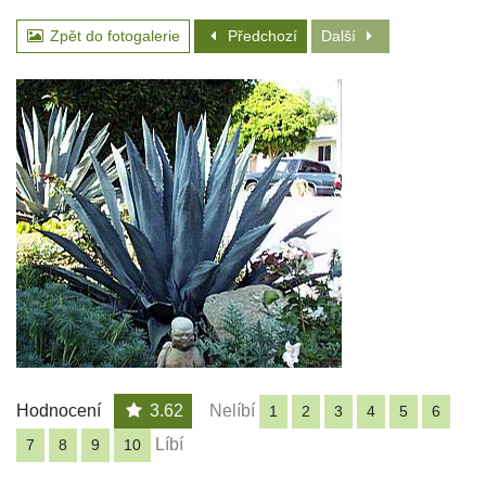
Zpět do fotogalerie
Předchozí
Další
Hodnocení
3.62
Nelíbí
1
2
3
4
5
6
Líbí
7
8
9
10