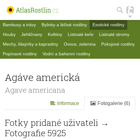
Bambusy a trávy
Bylinky a léčivé rostliny
Exotické rostliny
Houby
Jehličnany
Květiny
Listnaté keře
Listnaté stromy
Mechy, lišejníky a kapradiny
Ovoce, zelenina
Pokojové rostliny
Popínavé rostliny
Vodní a bahenní rostliny
Agáve americká
Agave americana
Informace
Fotogalerie (6)
Fotky pridané uživateli →
Fotografie 5925