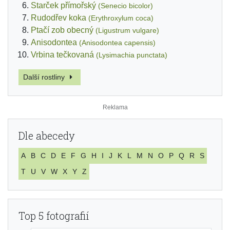
Starček přímořský
(Senecio bicolor)
Rudodřev koka
(Erythroxylum coca)
Ptačí zob obecný
(Ligustrum vulgare)
Anisodontea
(Anisodontea capensis)
Vrbina tečkovaná
(Lysimachia punctata)
Další rostliny
Dle abecedy
A
B
C
D
E
F
G
H
I
J
K
L
M
N
O
P
Q
R
S
T
U
V
W
X
Y
Z
Top 5 fotografií