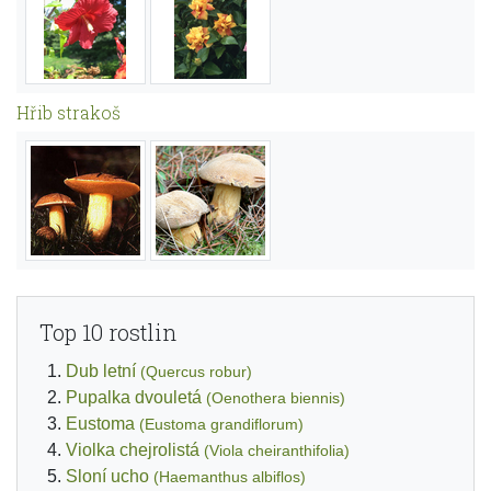
Hřib strakoš
Top 10 rostlin
Dub letní
(Quercus robur)
Pupalka dvouletá
(Oenothera biennis)
Eustoma
(Eustoma grandiflorum)
Violka chejrolistá
(Viola cheiranthifolia)
Sloní ucho
(Haemanthus albiflos)