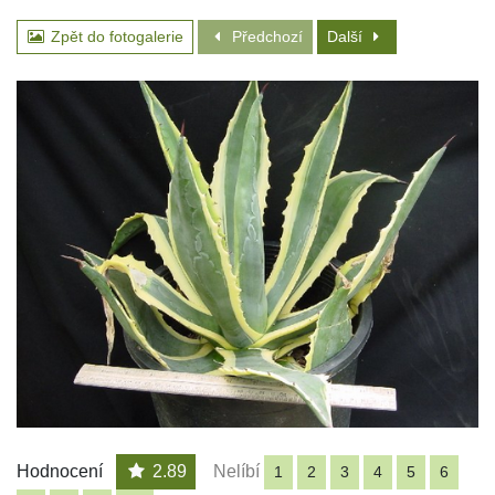
Zpět do fotogalerie
Předchozí
Další
Hodnocení
2.89
Nelíbí
1
2
3
4
5
6