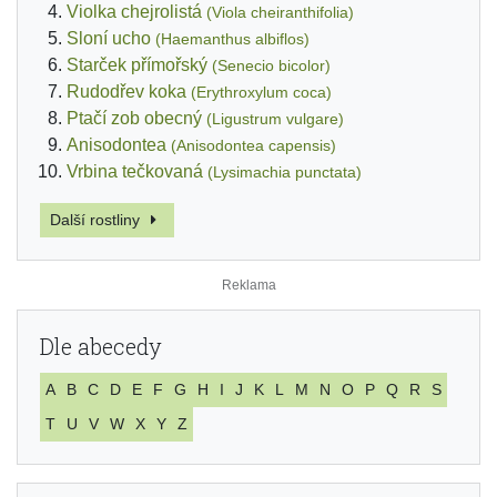
Violka chejrolistá
(Viola cheiranthifolia)
Sloní ucho
(Haemanthus albiflos)
Starček přímořský
(Senecio bicolor)
Rudodřev koka
(Erythroxylum coca)
Ptačí zob obecný
(Ligustrum vulgare)
Anisodontea
(Anisodontea capensis)
Vrbina tečkovaná
(Lysimachia punctata)
Další rostliny
Dle abecedy
A
B
C
D
E
F
G
H
I
J
K
L
M
N
O
P
Q
R
S
T
U
V
W
X
Y
Z