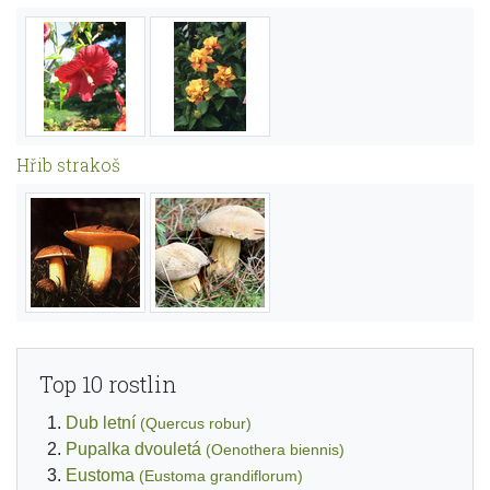
Hřib strakoš
Top 10 rostlin
Dub letní
(Quercus robur)
Pupalka dvouletá
(Oenothera biennis)
Eustoma
(Eustoma grandiflorum)