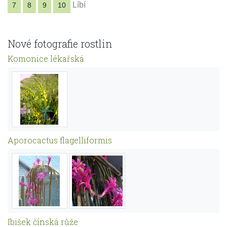
Líbí
7
8
9
10
Nové fotografie rostlin
Komonice lékařská
Aporocactus flagelliformis
Ibišek čínská růže