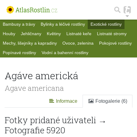
Bambusy a trávy
Bylinky a léčivé rostliny
Exotické rostliny
Houby
Jehličnany
Květiny
Listnaté keře
Listnaté stromy
Mechy, lišejníky a kapradiny
Ovoce, zelenina
Pokojové rostliny
Popínavé rostliny
Vodní a bahenní rostliny
Agáve americká
Agave americana
Informace
Fotogalerie (6)
Fotky pridané uživateli →
Fotografie 5920