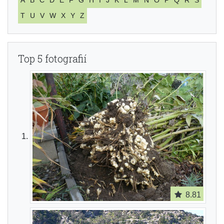
T
U
V
W
X
Y
Z
Top 5 fotografií
8.81