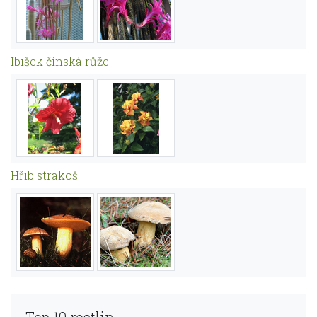
Ibišek čínská růže
Hřib strakoš
Top 10 rostlin