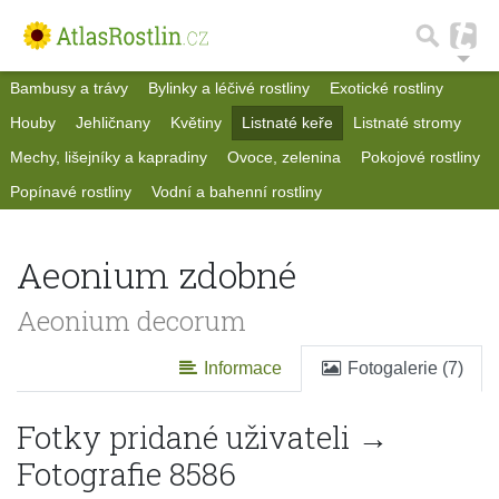
Bambusy a trávy
Bylinky a léčivé rostliny
Exotické rostliny
Houby
Jehličnany
Květiny
Listnaté keře
Listnaté stromy
Mechy, lišejníky a kapradiny
Ovoce, zelenina
Pokojové rostliny
Popínavé rostliny
Vodní a bahenní rostliny
Aeonium zdobné
Aeonium decorum
Informace
Fotogalerie (7)
Fotky pridané uživateli →
Fotografie 8586