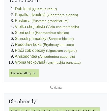
Dub letní
(Quercus robur)
Pupalka dvouletá
(Oenothera biennis)
Eustoma
(Eustoma grandiflorum)
Violka chejrolistá
(Viola cheiranthifolia)
Sloní ucho
(Haemanthus albiflos)
Starček přímořský
(Senecio bicolor)
Rudodřev koka
(Erythroxylum coca)
Ptačí zob obecný
(Ligustrum vulgare)
Anisodontea
(Anisodontea capensis)
Vrbina tečkovaná
(Lysimachia punctata)
Další rostliny
Dle abecedy
A
B
C
D
E
F
G
H
I
J
K
L
M
N
O
P
Q
R
S