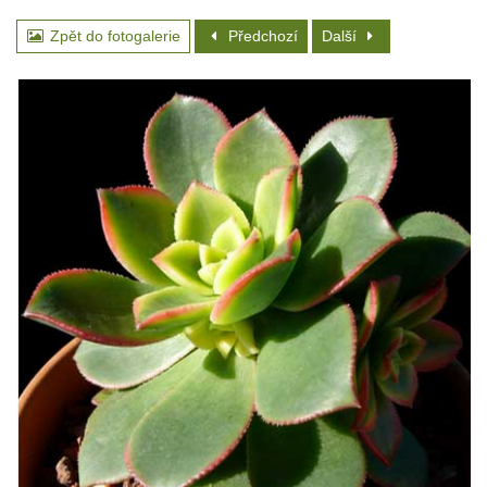
Zpět do fotogalerie
Předchozí
Další