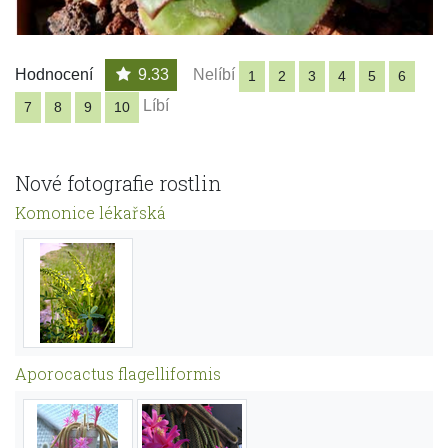
Hodnocení
9.33
Nelíbí
1
2
3
4
5
6
Líbí
7
8
9
10
Nové fotografie rostlin
Komonice lékařská
Aporocactus flagelliformis